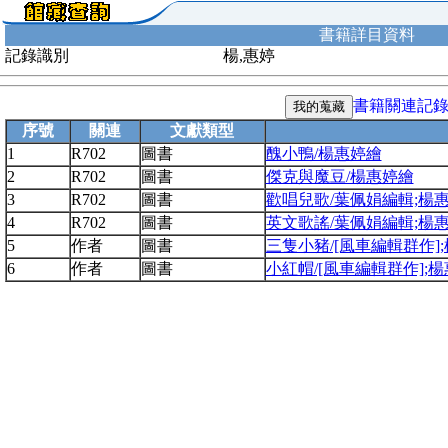
書籍詳目資料
記錄識別
楊,惠婷
書籍關連記
序號
關連
文獻類型
1
R702
圖書
醜小鴨/楊惠婷繪
2
R702
圖書
傑克與魔豆/楊惠婷繪
3
R702
圖書
歡唱兒歌/葉佩娟編輯;楊
4
R702
圖書
英文歌謠/葉佩娟編輯;楊
5
作者
圖書
三隻小豬/[風車編輯群作]
6
作者
圖書
小紅帽/[風車編輯群作];