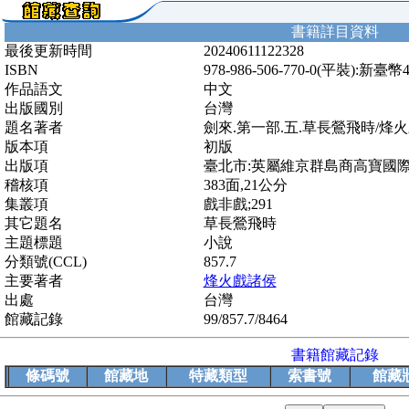
書籍詳目資料
最後更新時間
20240611122328
ISBN
978-986-506-770-0(平裝):新臺幣
作品語文
中文
出版國別
台灣
題名著者
劍來.第一部.五.草長鶯飛時/烽
版本項
初版
出版項
臺北市:英屬維京群島商高寶國際有限
稽核項
383面,21公分
集叢項
戲非戲;291
其它題名
草長鶯飛時
主題標題
小說
分類號(CCL)
857.7
主要著者
烽火戲諸侯
出處
台灣
館藏記錄
99/857.7/8464
書籍館藏記錄
條碼號
館藏地
特藏類型
索書號
館藏