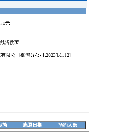
420元
火戲諸侯著
公司臺灣分公司,2023[民112]
狀態
應還日期
預約人數