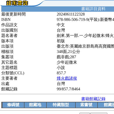
書籍詳目資料
最後更新時間
20240611122328
ISBN
978-986-506-719-9(平裝):新臺幣
作品語文
中文
出版國別
台灣
題名著者
劍來.第一部.一.少年起微末/烽
版本項
初版
出版項
臺北市:英屬維京群島商高寶國際有限
稽核項
348面,21公分
集叢項
戲非戲;287
其它題名
少年起微末
主題標題
小說
分類號(CCL)
857.7
主要著者
烽火戲諸侯
出處
台灣
館藏記錄
99/857.7/8464
書籍館藏記錄
條碼號
館藏地
特藏類型
索書號
館藏