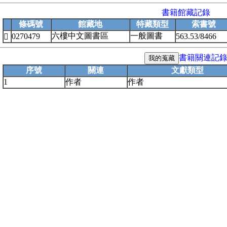
書籍館藏記錄
條碼號
館藏地
特藏類型
索書號
六樓中文圖書區
一般圖書
0270479
563.53/8466

書籍關連記
序號
關連
文獻類型
1
作者
作者