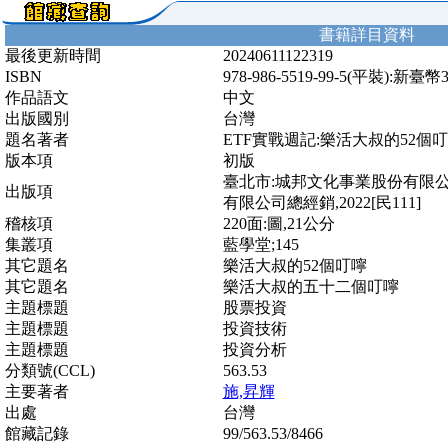
書籍詳目資料
最後更新時間
20240611122319
ISBN
978-986-5519-99-5(平裝):新臺幣
作品語文
中文
出版國別
台灣
題名著者
ETF實戰週記:樂活大叔的52個
版本項
初版
臺北市:城邦文化事業股份有限公
出版項
有限公司總經銷,2022[民111]
稽核項
220面:圖,21公分
集叢項
藍學堂;145
其它題名
樂活大叔的52個叮嚀
其它題名
樂活大叔的五十二個叮嚀
主題標題
股票投資
主題標題
投資技術
主題標題
投資分析
分類號(CCL)
563.53
主要著者
施,昇輝
出處
台灣
館藏記錄
99/563.53/8466