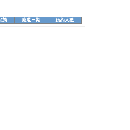
狀態
應還日期
預約人數