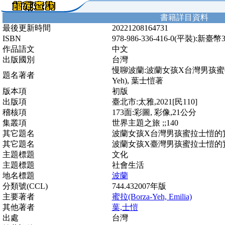
書籍詳目資料
最後更新時間
20221208164731
ISBN
978-986-336-416-0(平裝):新臺幣
作品語文
中文
出版國別
台灣
慢聊波蘭:波蘭女孩X台灣男孩蜜拉士愷
題名著者
Yeh), 葉士愷著
版本項
初版
出版項
臺北市:太雅,2021[民110]
稽核項
173面:彩圖, 彩像,21公分
集叢項
世界主題之旅 ;;140
其它題名
波蘭女孩X台灣男孩蜜拉士愷的
其它題名
波蘭女孩X臺灣男孩蜜拉士愷的
主題標題
文化
主題標題
社會生活
地名標題
波蘭
分類號(CCL)
744.432007年版
主要著者
蜜拉(Borza-Yeh, Emilia)
其他著者
葉,士愷
出處
台灣