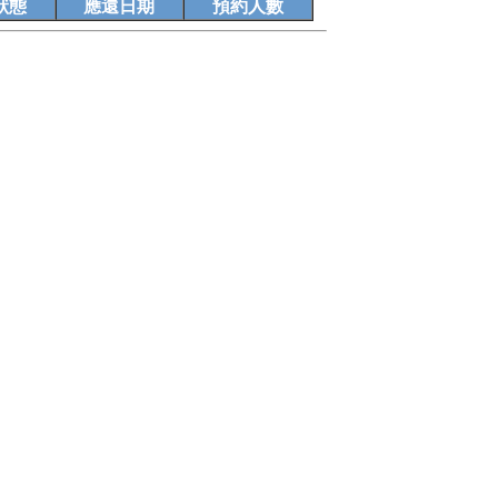
狀態
應還日期
預約人數