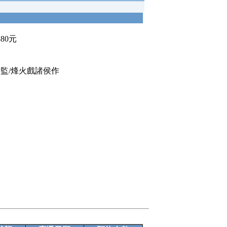
380元
天監/烽火戲諸侯作