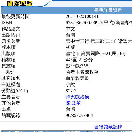
書籍詳目資料
最後更新時間
20211020100141
ISBN
978-986-506-069-5(平裝):新臺幣
作品語文
中文
出版國別
台灣
題名著者
雪中悍刀行.第三部(三).血染欽
版本項
初版
出版項
臺北市:高寶國際,2021[民110]
稽核項
445面,21公分
集叢項
戲非戲;258
一般注
著者本名陳政華
其它題名
血染欽天監
主題標題
小說
分類號(CCL)
857.7
主要著者
烽火戲諸侯
其他著者
陳,政華
出處
台灣
館藏記錄
99/857.7/8464
書籍館藏記錄