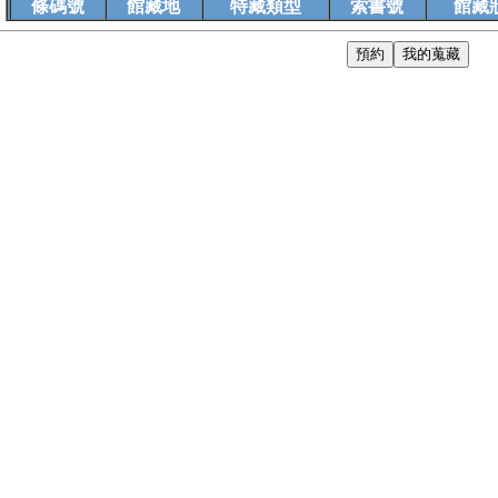
條碼號
館藏地
特藏類型
索書號
館藏