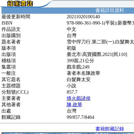
書籍詳目資料
最後更新時間
20211020100140
ISBN
978-986-361-990-1(平裝):新臺幣
作品語文
中文
出版國別
台灣
題名著者
雪中悍刀行.第二部(一).白髮舞
版本項
初版
出版項
臺北市:高寶國際,2021[民110]
稽核項
399面,21公分
集叢項
戲非戲;249
一般注
著者本名陳政華
其它題名
白髮舞太安
主題標題
小說
分類號(CCL)
857.7
主要著者
烽火戲諸侯
其他著者
陳,政華
出處
台灣
館藏記錄
99/857.7/8464
書籍館藏記錄