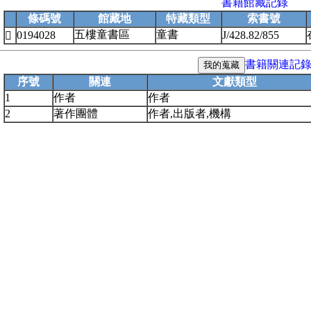
書籍館藏記錄
條碼號
館藏地
特藏類型
索書號
五樓童書區
童書
0194028
J/428.82/855

書籍關連記
序號
關連
文獻類型
1
作者
作者
2
著作團體
作者,出版者,機構