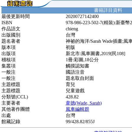
書籍詳目資料
最後更新時間
20200727142400
ISBN
978-986-223-502-7(精裝):新臺幣
作品語文
chieng
出版國別
台灣
題名著者
神祕的海洋/Sarah Wade插畫;
版本項
初版
出版項
新北市:風車圖書,2019[民108]
稽核項
1冊:彩圖,18公分
集叢項
觸摸認知書
一般注
國語注音
一般注
題名取自封面
主題標題
育兒
主題標題
兒童遊戲
分類號(CCL)
428.82
主要著者
韋德(Wade, Sarah)
其他著作團體
風車編輯群
出處
台灣
館藏記錄
99/428.82/855J