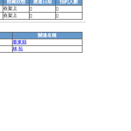
館藏狀態
應還日期
預約人數
在架上


在架上


錄
關連名稱
臺東縣
林,拓