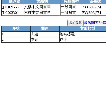
條碼號
館藏地
特藏類型
索書號
六樓中文圖書區
一般圖書
0169553
733.608/874

六樓中文圖書區
一般圖書
0203301
733.608/874

書籍關連記
序號
關連
文獻類型
1
主題
地名標題
2
作者
作者