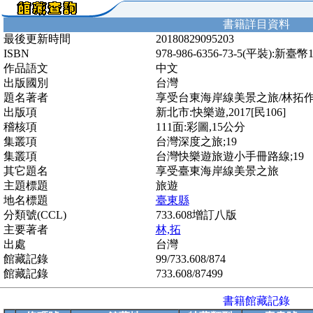
書籍詳目資料
最後更新時間
20180829095203
ISBN
978-986-6356-73-5(平裝):新臺幣
作品語文
中文
出版國別
台灣
題名著者
享受台東海岸線美景之旅/林拓
出版項
新北市:快樂遊,2017[民106]
稽核項
111面:彩圖,15公分
集叢項
台灣深度之旅;19
集叢項
台灣快樂遊旅遊小手冊路線;19
其它題名
享受臺東海岸線美景之旅
主題標題
旅遊
地名標題
臺東縣
分類號(CCL)
733.608增訂八版
主要著者
林,拓
出處
台灣
館藏記錄
99/733.608/874
館藏記錄
733.608/87499
書籍館藏記錄