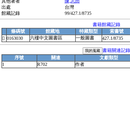
其他著者
陳,志田
出處
台灣
館藏記錄
99/427.1/8735
書籍館藏記錄
條碼號
館藏地
特藏類型
索書號
六樓中文圖書區
一般圖書
0163030
427.1/8735

書籍關連記
序號
關連
文獻類型
1
R702
作者