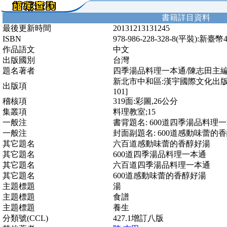
書籍詳目資料
最後更新時間
20131213131245
ISBN
978-986-228-328-8(平裝):新臺幣
作品語文
中文
出版國別
台灣
題名著者
四季湯品料理一本通/陳志田主
新北市中和區:漢宇國際文化出版新
出版項
101]
稽核項
319面:彩圖,26公分
集叢項
料理教室;15
一般注
書背題名: 600道四季湯品料理
一般注
封面副題名: 600道感動味蕾的
其它題名
六百道感動味蕾的香醇好湯
其它題名
600道四季湯品料理一本通
其它題名
六百道四季湯品料理一本通
其它題名
600道感動味蕾的香醇好湯
主題標題
湯
主題標題
食譜
主題標題
養生
分類號(CCL)
427.1增訂八版