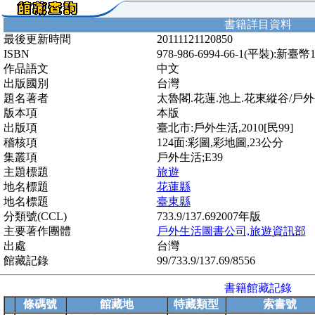
書籍詳目資料
最後更新時間
20111121120850
ISBN
978-986-6994-66-1(平裝):新臺幣
作品語文
中文
出版國別
台灣
題名著者
太魯閣.花蓮.池上.花東縱谷/
版本項
本版
出版項
臺北市:戶外生活,2010[民99]
稽核項
124面:彩圖,彩地圖,23公分
集叢項
戶外生活;E39
主題標題
旅遊
地名標題
花蓮縣
地名標題
臺東縣
分類號(CCL)
733.9/137.692007年版
主要著作團體
戶外生活圖書公司,旅遊資訊部
出處
台灣
館藏記錄
99/733.9/137.69/8556
書籍館藏記錄
條碼號
館藏地
特藏類型
索書號