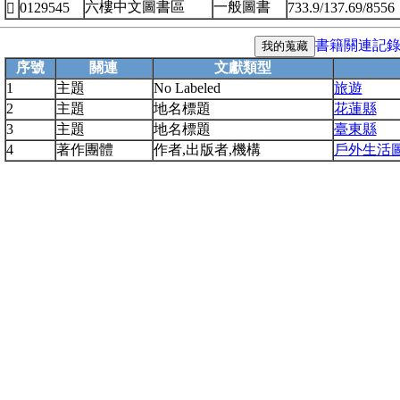
六樓中文圖書區
一般圖書
0129545
733.9/137.69/8556

書籍關連記
序號
關連
文獻類型
1
主題
No Labeled
旅遊
2
主題
地名標題
花蓮縣
3
主題
地名標題
臺東縣
4
著作團體
作者,出版者,機構
戶外生活