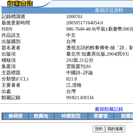
書籍詳目資料
記錄標識號
1000761
最後更新時間
20050517164054.0
ISBN
986-7640-48-9(平裝):新臺幣200
作品語文
中文
出版國別
台灣
題名著者
透視古詩的軼事傳奇:抽「詩」剝
出版項
臺北市:知書房出版,2004[民93]
稽核項
292面,21公分
集叢項
雲龍叢刊;81
主題標題
中國詩--評論
分類號(CCL)
821.8
主要著者
江,澄格
出處
台灣
館藏記錄
99/821.8/8334
書籍館藏記錄
條碼號
館藏地
特藏類型
索書號
館藏