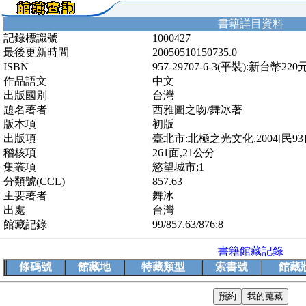
書籍詳目資料
記錄標識號
1000427
最後更新時間
20050510150735.0
ISBN
957-29707-6-3(平裝):新台幣220
作品語文
中文
出版國別
台灣
題名著者
西雅圖之吻/舞冰著
版本項
初版
出版項
臺北市:北極之光文化,2004[民93
稽核項
261面,21公分
集叢項
慾望城市;1
分類號(CCL)
857.63
主要著者
舞冰
出處
台灣
館藏記錄
99/857.63/876:8
書籍館藏記錄
條碼號
館藏地
特藏類型
索書號
館藏