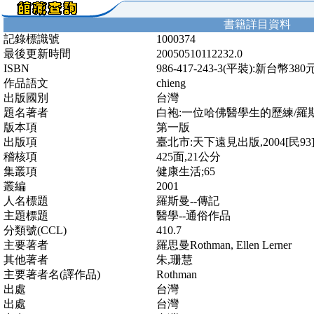
書籍詳目資料
記錄標識號
1000374
最後更新時間
20050510112232.0
ISBN
986-417-243-3(平裝):新台幣380
作品語文
chieng
出版國別
台灣
題名著者
白袍:一位哈佛醫學生的歷練/羅斯曼(Ell
版本項
第一版
出版項
臺北市:天下遠見出版,2004[民93
稽核項
425面,21公分
集叢項
健康生活;65
叢編
2001
人名標題
羅斯曼--傳記
主題標題
醫學--通俗作品
分類號(CCL)
410.7
主要著者
羅思曼Rothman, Ellen Lerner
其他著者
朱,珊慧
主要著者名(譯作品)
Rothman
出處
台灣
出處
台灣