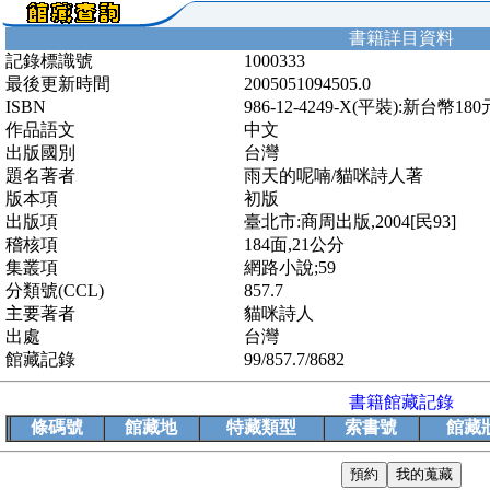
書籍詳目資料
記錄標識號
1000333
最後更新時間
2005051094505.0
ISBN
986-12-4249-X(平裝):新台幣180
作品語文
中文
出版國別
台灣
題名著者
雨天的呢喃/貓咪詩人著
版本項
初版
出版項
臺北市:商周出版,2004[民93]
稽核項
184面,21公分
集叢項
網路小說;59
分類號(CCL)
857.7
主要著者
貓咪詩人
出處
台灣
館藏記錄
99/857.7/8682
書籍館藏記錄
條碼號
館藏地
特藏類型
索書號
館藏