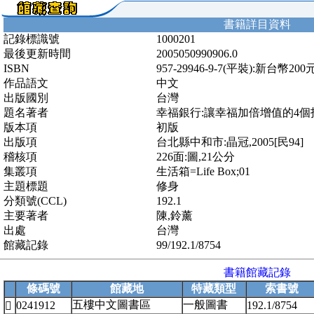
書籍詳目資料
記錄標識號
1000201
最後更新時間
2005050990906.0
ISBN
957-29946-9-7(平裝):新台幣200
作品語文
中文
出版國別
台灣
題名著者
幸福銀行:讓幸福加倍增值的4個
版本項
初版
出版項
台北縣中和市:晶冠,2005[民94]
稽核項
226面:圖,21公分
集叢項
生活箱=Life Box;01
主題標題
修身
分類號(CCL)
192.1
主要著者
陳,鈴薰
出處
台灣
館藏記錄
99/192.1/8754
書籍館藏記錄
條碼號
館藏地
特藏類型
索書號
五樓中文圖書區
一般圖書
0241912
192.1/8754
