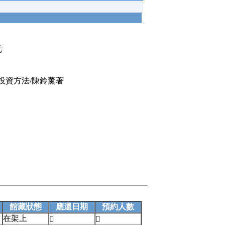
元
投資方法/陳鈴薰著
館藏狀態
應還日期
預約人數
在架上

