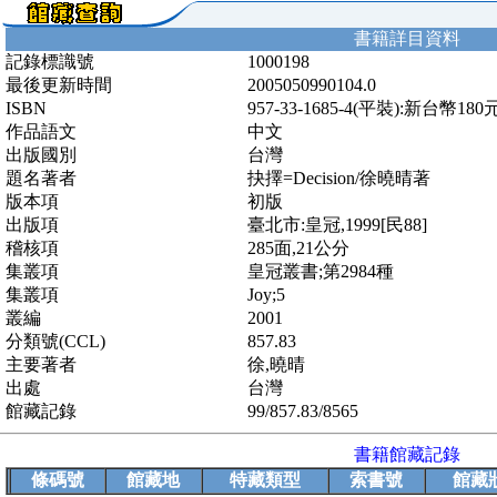
書籍詳目資料
記錄標識號
1000198
最後更新時間
2005050990104.0
ISBN
957-33-1685-4(平裝):新台幣180
作品語文
中文
出版國別
台灣
題名著者
抉擇=Decision/徐曉晴著
版本項
初版
出版項
臺北市:皇冠,1999[民88]
稽核項
285面,21公分
集叢項
皇冠叢書;第2984種
集叢項
Joy;5
叢編
2001
分類號(CCL)
857.83
主要著者
徐,曉晴
出處
台灣
館藏記錄
99/857.83/8565
書籍館藏記錄
條碼號
館藏地
特藏類型
索書號
館藏