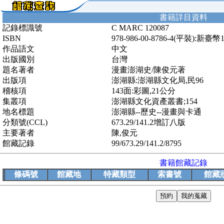
書籍詳目資料
記錄標識號
C MARC 120087
ISBN
978-986-00-8786-4(平裝):新臺幣
作品語文
中文
出版國別
台灣
題名著者
漫畫澎湖史/陳俊元著
出版項
澎湖縣:澎湖縣文化局,民96
稽核項
143面:彩圖,21公分
集叢項
澎湖縣文化資產叢書;154
地名標題
澎湖縣--歷史--漫畫與卡通
分類號(CCL)
673.29/141.2增訂八版
主要著者
陳,俊元
館藏記錄
99/673.29/141.2/8795
書籍館藏記錄
條碼號
館藏地
特藏類型
索書號
館藏