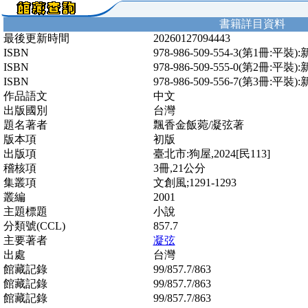
書籍詳目資料
最後更新時間
20260127094443
ISBN
978-986-509-554-3(第1冊:平裝
ISBN
978-986-509-555-0(第2冊:平裝
ISBN
978-986-509-556-7(第3冊:平裝
作品語文
中文
出版國別
台灣
題名著者
飄香金飯菀/凝弦著
版本項
初版
出版項
臺北市:狗屋,2024[民113]
稽核項
3冊,21公分
集叢項
文創風;1291-1293
叢編
2001
主題標題
小說
分類號(CCL)
857.7
主要著者
凝弦
出處
台灣
館藏記錄
99/857.7/863
館藏記錄
99/857.7/863
館藏記錄
99/857.7/863