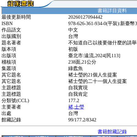
書籍詳目資料
最後更新時間
20260127094442
ISBN
978-626-361-934-0(平裝):新臺幣
作品語文
中文
出版國別
台灣
題名著者
不知道自己以後要做什麼的請舉手
版本項
初版
出版項
臺北市:遠流,2024[民113]
稽核項
238面,21公分
集叢項
綠蠹魚
其它題名
褚士瑩的21個人生提案
其它題名
褚士瑩的二十一個人生提案
主題標題
自我實現
主題標題
自我肯定
分類號(CCL)
177.2
主要著者
褚,士瑩
出處
台灣
館藏記錄
99/177.2/8342
書籍館藏記錄