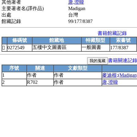
其他著者
唐,澄暐
主要著者名(譯作品)
Madigan
出處
台灣
館藏記錄
99/177/8387
書籍館藏記錄
條碼號
館藏地
特藏類型
索書號
五樓中文圖書區
一般圖書
0272549
177/8387

書籍關連記
序號
關連
文獻類型
1
作者
作者
麥迪根;(Madigan, 
2
R702
作者
唐,澄暐