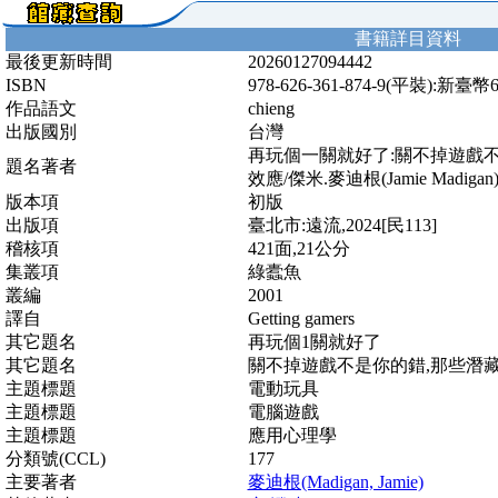
書籍詳目資料
最後更新時間
20260127094442
ISBN
978-626-361-874-9(平裝):新臺幣
作品語文
chieng
出版國別
台灣
再玩個一關就好了:關不掉遊戲
題名著者
效應/傑米.麥迪根(Jamie Madig
版本項
初版
出版項
臺北市:遠流,2024[民113]
稽核項
421面,21公分
集叢項
綠蠹魚
叢編
2001
譯自
Getting gamers
其它題名
再玩個1關就好了
其它題名
關不掉遊戲不是你的錯,那些潛
主題標題
電動玩具
主題標題
電腦遊戲
主題標題
應用心理學
分類號(CCL)
177
主要著者
麥迪根(Madigan, Jamie)