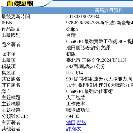
書籍詳目資料
最後更新時間
20130319022934
ISBN
978-626-358-385-6(平裝):新臺幣
作品語文
chijpn
出版國別
台灣
ChatGPT最強實戰工作術:90
題名著者
池田朋弘著;許郁文譯
版本項
初版
出版項
臺北市:三采文化,2024[民113]
稽核項
282面:圖,表,21公分
集叢項
iLead;14
其它題名
90+提問模組,速升八大職能力,
其它題名
九十+提問模組,速升8大職能力
譯自
ChatGPT最強の仕事術
主題標題
人工智慧
主題標題
工作效率
主題標題
職場成功法
分類號(CCL)
494.35
主要著者
池田,朋弘
其他著者
許,郁文