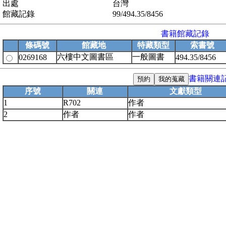
出處
台灣
館藏記錄
99/494.35/8456
書籍館藏記錄
條碼號
館藏地
特藏類型
索書號
六樓中文圖書區
一般圖書
0269168
494.35/8456
書籍關連
序號
關連
文獻類型
1
R702
作者
2
作者
作者