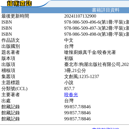
書籍詳目資料
最後更新時間
20241107132900
ISBN
978-986-509-496-6(第1冊:平裝
ISBN
978-986-509-497-3(第2冊:平裝
ISBN
978-986-509-498-0(第3冊:平裝
作品語文
中文
出版國別
台灣
題名著者
嗆辣廚娘真千金/咬春光著
版本項
初版
出版項
臺北市:狗屋出版社有限公司,2024[
稽核項
3冊,21公分
集叢項
文創風;1235-1237
主題標題
小說
分類號(CCL)
857.7
主要著者
咬春光
出處
台灣
館藏記錄
99/857.7/8846
館藏記錄
99/857.7/8846
館藏記錄
99/857.7/8846