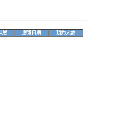
狀態
應還日期
預約人數