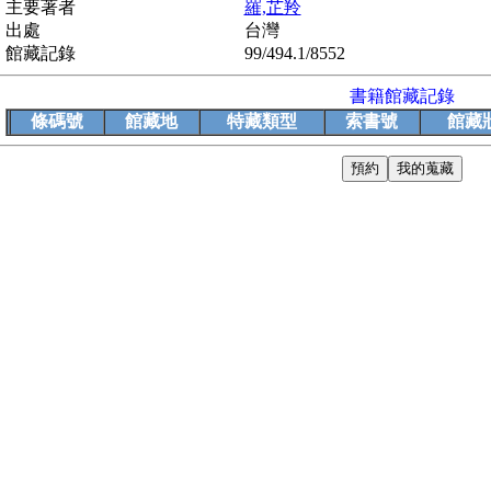
主要著者
羅,芷羚
出處
台灣
館藏記錄
99/494.1/8552
書籍館藏記錄
條碼號
館藏地
特藏類型
索書號
館藏