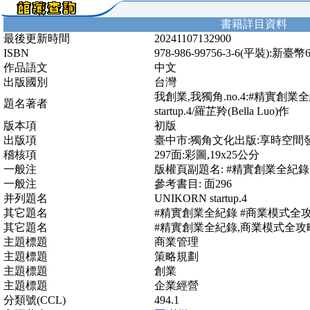
書籍詳目資料
最後更新時間
20241107132900
ISBN
978-986-99756-3-6(平裝):新臺幣
作品語文
中文
出版國別
台灣
我創業,我獨角.no.4:#精實創業
題名著者
startup.4/羅芷羚(Bella Luo)作
版本項
初版
出版項
臺中市:獨角文化出版:享時空間發行,
稽核項
297面:彩圖,19x25公分
一般注
版權頁副題名: #精實創業全紀
一般注
參考書目: 面296
并列題名
UNIKORN startup.4
其它題名
#精實創業全紀錄 #商業模式全
其它題名
#精實創業全紀錄,商業模式全攻
主題標題
商業管理
主題標題
策略規劃
主題標題
創業
主題標題
企業經營
分類號(CCL)
494.1