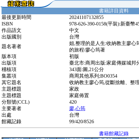
書籍詳目資料
最後更新時間
20241107132855
ISBN
978-626-390-0158(平裝):新臺幣
作品語文
中文
出版國別
台灣
姐,整理的是人生:收納教主廖心
題名著者
的旅程/廖心筠著
版本項
初版
出版項
臺北市:商周出版:家庭傳媒城邦分公司
稽核項
343面:圖,21公分
集叢項
商周其他系列;BO0354
其它題名
收納教主廖心筠,從斷捨離、整
主題標題
家政
主題標題
家庭佈置
分類號(CCL)
420
主要著者
廖,心筠
出處
台灣
館藏記錄
99/420/8526
書籍館藏記錄