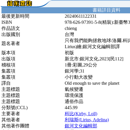
書籍詳目資料
最後更新時間
20240611122331
ISBN
978-626-97391-5-8(精裝):新臺幣
作品語文
chieng
出版國別
台灣
只有我們能夠拯救地球/洛爾.科比(Lol
題名著者
Lirius)繪;銀河文化編輯部譯
版本項
初版
出版項
新北市:銀河文化,2023[民112]
稽核項
1冊:彩圖,29公分
集叢項
銀河學;31
集叢項
小行動大改變
譯自
Old enough to save the planet
主題標題
氣候變遷
主題標題
環境保護
主題標題
通俗作品
分類號(CCL)
445.99
主要著者
科比(Kirby, Loll)
其他著者
利瑞斯(Lirius, Adelina)
其他著作團體
銀河文化編輯部