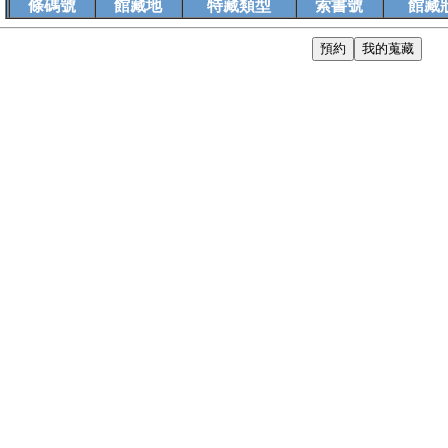
條碼號
館藏地
特藏類型
索書號
館藏