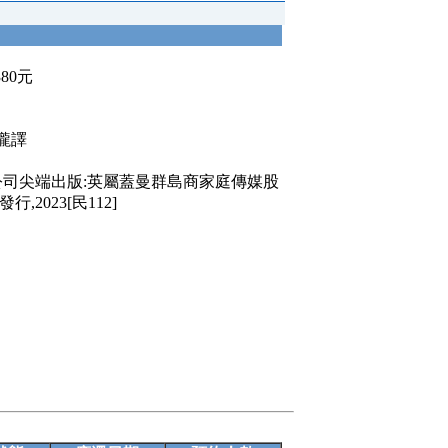
380元
隴譯
公司尖端出版:英屬蓋曼群島商家庭傳媒股
2023[民112]