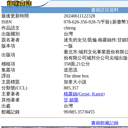
書籍詳目資料
最後更新時間
20240611122328
ISBN
978-626-356-928-7(平裝):新臺幣
作品語文
chieng
出版國別
台灣
題名著者
迷失的女兒/凱倫.格蘿絲作;甘鎮
版本項
一版
臺北市:城邦文化事業股份有限
出版項
份有限公司城邦分公司尖端出版發行,
稽核項
358面,21公分
集叢項
逆思流
譯自
The dime box
主題標題
加拿大小說
分類號(CCL)
885.357
主要著者
格蘿絲(Grose, Karen)
其他著者
甘,鎮隴
出處
台灣
館藏記錄
99/885.357/8455
書籍館藏記錄