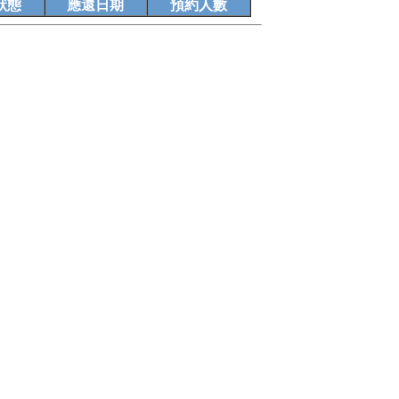
狀態
應還日期
預約人數