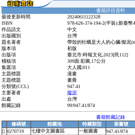
書籍詳目資料
最後更新時間
20240611122328
ISBN
978-626-374-194-2(平裝):新臺幣
作品語文
中文
出版國別
台灣
題名著者
帶殼的牡蠣是大人的心臟/擬泥(nin
版本項
初版
出版項
臺北市:時報文化,2023[民112]
稽核項
309面:彩圖,17公分
集叢項
大人國;011
主題標題
漫畫
主題標題
畫冊
分類號(CCL)
947.41
主要著者
擬泥
出處
台灣
館藏記錄
99/947.41/874
書籍館藏記錄
條碼號
館藏地
特藏類型
索書號
七樓中文圖書區
一般圖書
0270719
947.41/874
