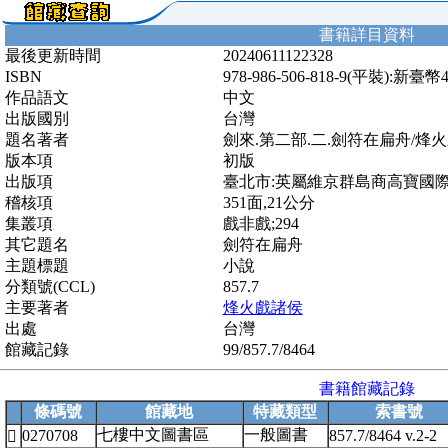
書籍詳目資料
最後更新時間
20240611122328
ISBN
978-986-506-818-9(平裝):新臺幣
作品語文
中文
出版國別
台灣
題名著者
劍來.第二部.二.劍符在扁舟/烽
版本項
初版
出版項
臺北市:英屬維京群島商高寶國際有限
稽核項
351面,21公分
集叢項
戲非戲;294
其它題名
劍符在扁舟
主題標題
小說
分類號(CCL)
857.7
主要著者
烽火戲諸侯
出處
台灣
館藏記錄
99/857.7/8464
書籍館藏記錄
條碼號
館藏地
特藏類型
索書號
七樓中文圖書區
一般圖書
0270708
857.7/8464 v.2-2
