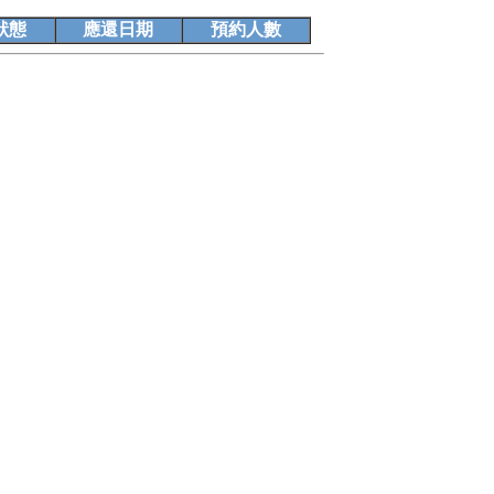
狀態
應還日期
預約人數