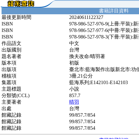
書籍詳目資料
最後更新時間
20240611122327
ISBN
978-986-527-976-9(上冊:平裝)
ISBN
978-986-527-977-6(中冊:平裝)
ISBN
978-986-527-978-3(下冊:平裝)
作品語文
中文
出版國別
台灣
題名著者
換夫改命/晴羽著
版本項
初版
出版項
臺北市:藍海製作出版新北市:功倍實業
稽核項
3冊,21公分
集叢項
藍海系列;E142101-E142103
主題標題
小說
分類號(CCL)
857.7
主要著者
晴羽
出處
台灣
館藏記錄
99/857.7/854
館藏記錄
99/857.7/854
館藏記錄
99/857.7/854