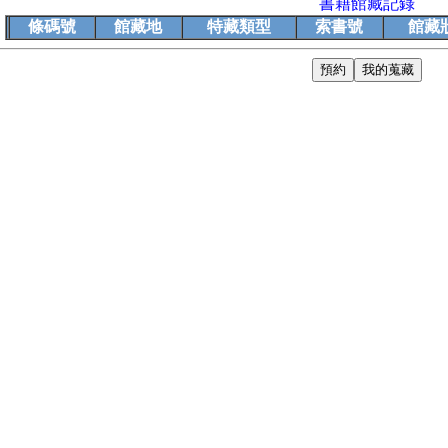
書籍館藏記錄
條碼號
館藏地
特藏類型
索書號
館藏