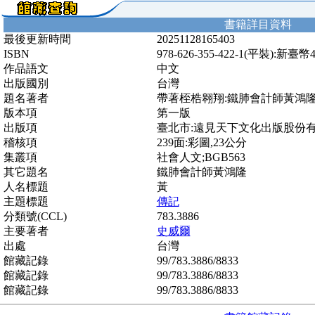
書籍詳目資料
最後更新時間
20251128165403
ISBN
978-626-355-422-1(平裝):新臺幣
作品語文
中文
出版國別
台灣
題名著者
帶著桎梏翱翔:鐵肺會計師黃鴻隆
版本項
第一版
出版項
臺北市:遠見天下文化出版股份有限公司
稽核項
239面:彩圖,23公分
集叢項
社會人文;BGB563
其它題名
鐵肺會計師黃鴻隆
人名標題
黃
主題標題
傳記
分類號(CCL)
783.3886
主要著者
史威爾
出處
台灣
館藏記錄
99/783.3886/8833
館藏記錄
99/783.3886/8833
館藏記錄
99/783.3886/8833