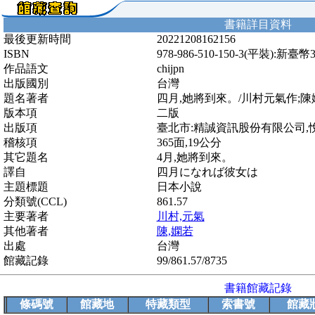
書籍詳目資料
最後更新時間
20221208162156
ISBN
978-986-510-150-3(平裝):新臺幣
作品語文
chijpn
出版國別
台灣
題名著者
四月,她將到來。/川村元氣作;
版本項
二版
出版項
臺北市:精誠資訊股份有限公司,悅知文
稽核項
365面,19公分
其它題名
4月,她將到來。
譯自
四月になれば彼女は
主題標題
日本小說
分類號(CCL)
861.57
主要著者
川村,元氣
其他著者
陳,嫻若
出處
台灣
館藏記錄
99/861.57/8735
書籍館藏記錄
條碼號
館藏地
特藏類型
索書號
館藏