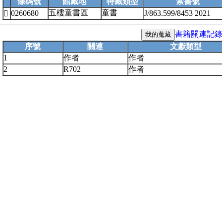
條碼號
館藏地
特藏類型
索書號
五樓童書區
童書
0260680
J/863.599/8453 2021

書籍關連記
序號
關連
文獻類型
1
作者
作者
2
R702
作者