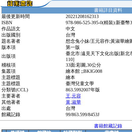
書籍詳目資料
最後更新時間
20221208162313
ISBN
978-986-525-395-0(精裝):新臺幣
作品語文
中文
出版國別
台灣
題名著者
想念兔小妹/王元容作;黃淑華繪
版本項
第一版
臺北市:遠見天下文化出版[新北市
出版項
110]
稽核項
33面:彩圖,30公分
集叢項
繪本館 ;;BKIG008
主題標題
繪本
主題標題
臺灣兒童文學
分類號(CCL)
863.5992007年版
主要著者
王,元容
其他著者
黃,淑華
出處
台灣
館藏記錄
99/863.599/8453J
書籍館藏記錄