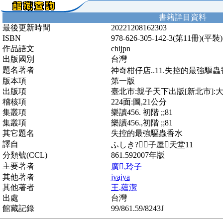
書籍詳目資料
最後更新時間
20221208162303
ISBN
978-626-305-142-3(第11冊)(
作品語文
chijpn
出版國別
台灣
題名著者
神奇柑仔店..11.失控的最強驅蟲香
版本項
第一版
出版項
臺北市:親子天下出版[新北市]:大和總
稽核項
224面:圖,21公分
集叢項
樂讀456. 初階 ;;81
集叢項
樂讀456.,初階 ;;81
其它題名
失控的最強驅蟲香水
譯自
ふしき?子屋天堂11
分類號(CCL)
861.592007年版
主要著者
廣,玲子
其他著者
jyajya
其他著者
王,蘊潔
出處
台灣
館藏記錄
99/861.59/8243J