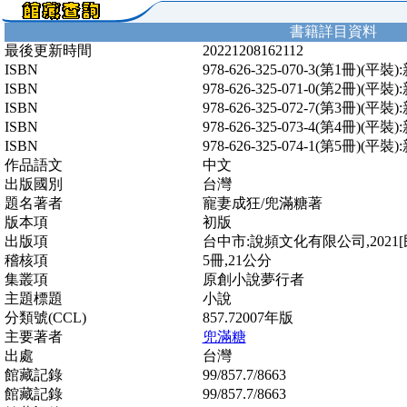
書籍詳目資料
最後更新時間
20221208162112
ISBN
978-626-325-070-3(第1冊)(平
ISBN
978-626-325-071-0(第2冊)(平
ISBN
978-626-325-072-7(第3冊)(平
ISBN
978-626-325-073-4(第4冊)(平
ISBN
978-626-325-074-1(第5冊)(平
作品語文
中文
出版國別
台灣
題名著者
寵妻成狂/兜滿糖著
版本項
初版
出版項
台中市:說頻文化有限公司,2021[民
稽核項
5冊,21公分
集叢項
原創小說夢行者
主題標題
小說
分類號(CCL)
857.72007年版
主要著者
兜滿糖
出處
台灣
館藏記錄
99/857.7/8663
館藏記錄
99/857.7/8663