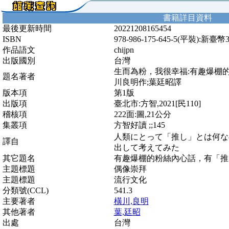
書籍詳目資料
最後更新時間
20221208165454
ISBN
978-986-175-645-5(平裝):新臺幣
作品語文
chijpn
出版國別
台灣
生而為粉，我很幸福:有趣爆棚
題名著者
川良明作;葉廷昭譯
版本項
第1版
出版項
臺北市:方智,2021[民110]
稽核項
222面:圖,21公分
集叢項
方智好讀 ;;145
人類にとって「推し」とは何な
譯自
出して考えてみた
其它題名
有趣爆棚的粉絲內心話，有「推
主題標題
偶像崇拜
主題標題
流行文化
分類號(CCL)
541.3
主要著者
橫川,良明
其他著者
葉,廷昭
出處
台灣