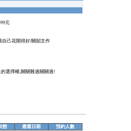
399元
讓自己花開得好/關韶文作
的選擇權,關關難過關關過!
狀態
應還日期
預約人數