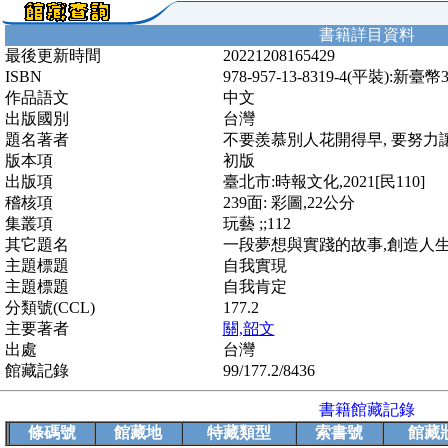
書籍詳目資料
最後更新時間
20221208165429
ISBN
978-957-13-8319-4(平裝):新臺幣
作品語文
中文
出版國別
台灣
題名著者
不要羨慕別人花開得早, 要努力
版本項
初版
出版項
臺北市:時報文化,2021[民110]
稽核項
239面: 彩圖,22公分
集叢項
玩藝 ;;112
其它題名
一段夢想與實踐的故事,創造人生
主題標題
自我實現
主題標題
自我肯定
分類號(CCL)
177.2
主要著者
關,韶文
出處
台灣
館藏記錄
99/177.2/8436
書籍館藏記錄
條碼號
館藏地
特藏類型
索書號
館藏