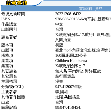
書籍詳目資料
最後更新時間
20221208164321
ISBN
978-986-99136-6-9(平裝):新臺幣
作品語文
中文
出版國別
台灣
X尋寶探險隊..17.航行巨殼島:
題名著者
兵團插畫
版本項
初版
出版項
臺北市:小角落文化出版:台灣角川發行
稽核項
160面:彩圖,23公分
集叢項
Children Kadokawa
集叢項
X尋寶探險隊 ;;17
其它題名
無人島.華南海盜.海洋巨獸
其它題名
航行巨殼島
主題標題
漫畫
分類號(CCL)
947.412007年版
主要著者
李,國權
其他著作團體
太陽,兵團插畫
出處
台灣
館藏記錄
99/947.41/8454J