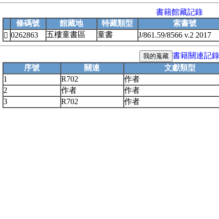
書籍館藏記錄
條碼號
館藏地
特藏類型
索書號
五樓童書區
童書
0262863
J/861.59/8566 v.2 2017

書籍關連記
序號
關連
文獻類型
1
R702
作者
2
作者
作者
3
R702
作者