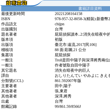
書籍詳目資料
最後更新時間
20221208164158
ISBN
978-957-32-8058-3(精裝):新臺幣
作品語文
chijpn
出版國別
台灣
題名著者
屁屁偵探讀本..2:消失在暗夜中的巨
版本項
初版
出版項
臺北市:遠流,2017[民106]
稽核項
88 面:彩圖,21 公分
集叢項
屁屁偵探
一般注
Troll是田中陽子與深澤將秀兩
一般注
作者號取自田中陽子
其它題名
消失在暗夜中的巨人
譯自
おしりたんてい やみよに きえる
分類號(CCL)
861.592007年版
主要著者
田中,陽子
其他著者
張,東君
其他著者
深澤,將秀
出處
台灣
館藏記錄
99/861.59/8566J