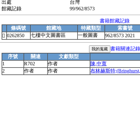
出處
台灣
館藏記錄
99/962/8573
書籍館藏記錄
條碼號
館藏地
特藏類型
索書號
七樓中文圖書區
一般圖書
0262850
962/8573 2021

書籍關連記
序號
關連
文獻類型
1
R702
作者
陳,中寬
2
作者
作者
布林赫斯特;(Bringhurst, 