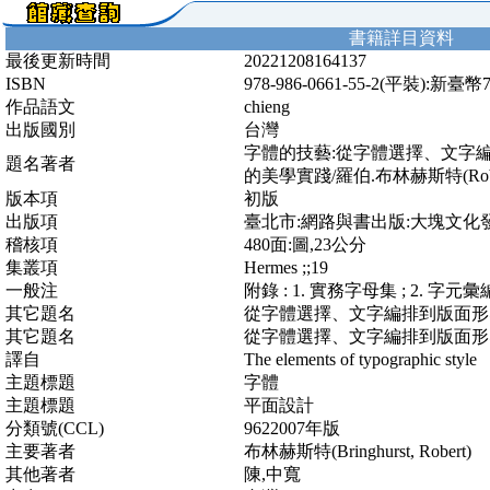
書籍詳目資料
最後更新時間
20221208164137
ISBN
978-986-0661-55-2(平裝):新臺幣
作品語文
chieng
出版國別
台灣
字體的技藝:從字體選擇、文字編
題名著者
的美學實踐/羅伯.布林赫斯特(Robert
版本項
初版
出版項
臺北市:網路與書出版:大塊文化發行,
稽核項
480面:圖,23公分
集叢項
Hermes ;;19
一般注
附錄 : 1. 實務字母集 ; 2. 字元
其它題名
從字體選擇、文字編排到版面形
其它題名
從字體選擇、文字編排到版面形
譯自
The elements of typographic style
主題標題
字體
主題標題
平面設計
分類號(CCL)
9622007年版
主要著者
布林赫斯特(Bringhurst, Robert)
其他著者
陳,中寬