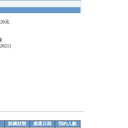
320元
圖
021]
館藏狀態
應還日期
預約人數