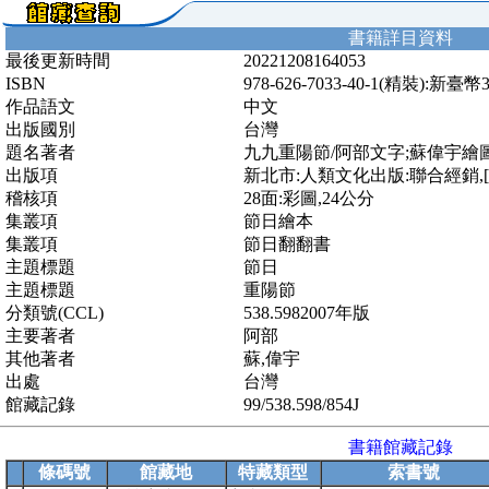
書籍詳目資料
最後更新時間
20221208164053
ISBN
978-626-7033-40-1(精裝):新臺幣
作品語文
中文
出版國別
台灣
題名著者
九九重陽節/阿部文字;蘇偉宇繪
出版項
新北市:人類文化出版:聯合經銷,[2
稽核項
28面:彩圖,24公分
集叢項
節日繪本
集叢項
節日翻翻書
主題標題
節日
主題標題
重陽節
分類號(CCL)
538.5982007年版
主要著者
阿部
其他著者
蘇,偉宇
出處
台灣
館藏記錄
99/538.598/854J
書籍館藏記錄
條碼號
館藏地
特藏類型
索書號