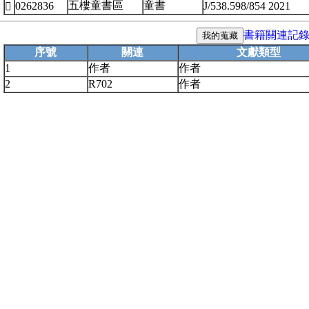
五樓童書區
童書
0262836
J/538.598/854 2021

書籍關連記
序號
關連
文獻類型
1
作者
作者
2
R702
作者