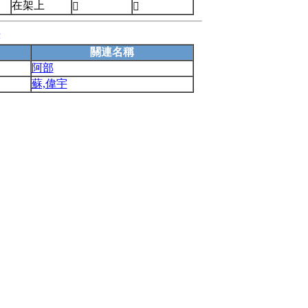
在架上


錄
關連名稱
阿部
蘇,偉宇