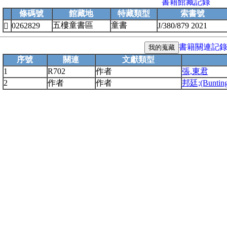
書籍館藏記錄
條碼號
館藏地
特藏類型
索書號
五樓童書區
童書
0262829
J/380/879 2021

書籍關連記
序號
關連
文獻類型
1
R702
作者
張,東君
2
作者
作者
邦廷;(Bunting,