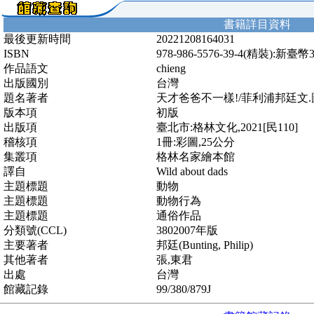
書籍詳目資料
最後更新時間
20221208164031
ISBN
978-986-5576-39-4(精裝):新臺幣
作品語文
chieng
出版國別
台灣
題名著者
天才爸爸不一樣!/菲利浦邦廷文.
版本項
初版
出版項
臺北市:格林文化,2021[民110]
稽核項
1冊:彩圖,25公分
集叢項
格林名家繪本館
譯自
Wild about dads
主題標題
動物
主題標題
動物行為
主題標題
通俗作品
分類號(CCL)
3802007年版
主要著者
邦廷(Bunting, Philip)
其他著者
張,東君
出處
台灣
館藏記錄
99/380/879J