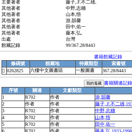
主要著者
藤子,.F.不二雄,
其他著者
中野,志穗
其他著者
山本,悟
其他著者
游,韻馨
其他著者
田中,佑一
其他著者
藤本,弘,
出處
台灣
館藏記錄
99/367.28/8443
書籍館藏記錄
條碼號
館藏地
特藏類型
索書號
六樓中文圖書區
一般圖書
0262825
367.28/8443

書籍關連記
序號
關連
文獻類型
1
R702
作者
游,韻馨
2
作者
作者
藤子,.F.不二雄,193
3
R702
作者
中野,志穗
4
R702
作者
山本,悟
5
R702
作者
田中,佑一
6
R702
作者
藤本,弘,1933-1996