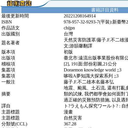
書籍詳目資料
最後更新時間
20221208164914
ISBN
978-957-32-9293-7(平裝):新臺幣
作品語文
chijpn
出版國別
台灣
天然災害防護罩/藤子.F.不二雄漫
題名著者
文;游韻馨翻譯
版本項
初版
出版項
臺北市:遠流出版事業股份有限公司,2
稽核項
[2], 191面:部份彩圖,21公分
集叢項
Doraemon knowledge world ;;3
集叢項
哆啦A夢知識大探索系列 ;;3
一般注
藤子.F.不二雄本名藤本弘
地震、颱風、土石流, 還有打亂
摘要
類的試煉, 我們都學會如何面對
過正確的災難預防措施, 以及遇
譯自
ト?ラえもん探究ワールト? : 
主題標題
漫畫
主題標題
自然災害
分類號(CCL)
367.28