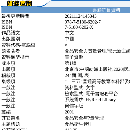
書籍詳目資料
最後更新時間
20211124145343
ISBN
978-7-5180-6202-7
ISBN
7-5180-6202-X
作品語文
中文
出版國別
中國
資料代碼-電腦檔
v
題名著者
食品安全與質量管理/郭元新主
資料類型標示
電子資源
版本項
第1版
出版項
北京市:中國紡織出版社,2020[民1
稽核項
244面:圖, 表
集叢項
"十三五"普通高等教育本科部
一般注
資料型式: 文字
一般注
檢索型式: 電子書服務平台
一般注
系統需求: HyRead Library
一般注
簡體字版
叢編
2001
其它題名
食品安全与?量管理
主題標題
食品衛生管理