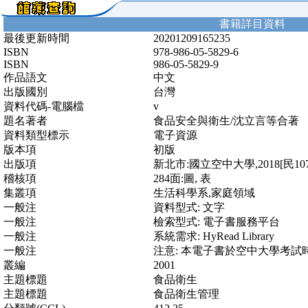
書籍詳目資料
最後更新時間
20201209165235
ISBN
978-986-05-5829-6
ISBN
986-05-5829-9
作品語文
中文
出版國別
台灣
資料代碼-電腦檔
v
題名著者
食品安全與衛生/沈立言等合著
資料類型標示
電子資源
版本項
初版
出版項
新北市:國立空中大學,2018[民107
稽核項
284面:圖, 表
集叢項
生活科學系,家庭領域
一般注
資料型式: 文字
一般注
檢索型式: 電子書服務平台
一般注
系統需求: HyRead Library
一般注
注意: 本電子書於空中大學考試
叢編
2001
主題標題
食品衛生
主題標題
食品衛生管理