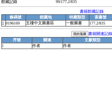
館藏記錄
99/177.2/835
書籍館藏記錄
條碼號
館藏地
特藏類型
索書號
五樓中文圖書區
一般圖書
0196169
177.2/835

書籍關連記
序號
關連
文獻類型
1
作者
作者