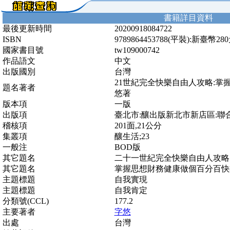
書籍詳目資料
最後更新時間
20200918084722
ISBN
9789864453788(平裝):新臺幣28
國家書目號
tw109000742
作品語文
中文
出版國別
台灣
21世紀完全快樂自由人攻略:掌握
題名著者
悠著
版本項
一版
出版項
臺北市:釀出版新北市新店區:聯合發行
稽核項
201面,21公分
集叢項
釀生活;23
一般注
BOD版
其它題名
二十一世紀完全快樂自由人攻略
其它題名
掌握思想財務健康做個百分百快
主題標題
自我實現
主題標題
自我肯定
分類號(CCL)
177.2
主要著者
字悠
出處
台灣