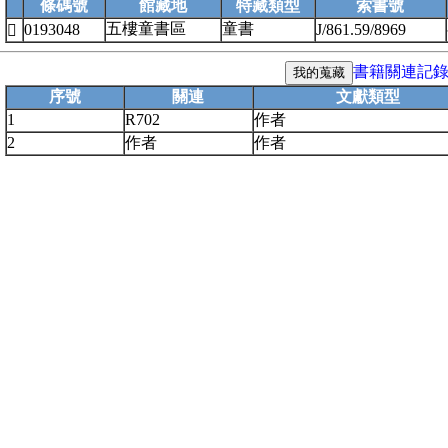
條碼號
館藏地
特藏類型
索書號
五樓童書區
童書
0193048
J/861.59/8969

書籍關連記
序號
關連
文獻類型
1
R702
作者
2
作者
作者