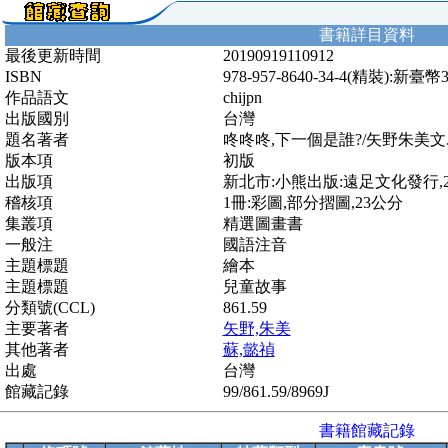
書籍詳目資料
最後更新時間
20190919110912
ISBN
978-957-8640-34-4(精裝):新臺幣
作品語文
chijpn
出版國別
台灣
題名著者
咚咚咚,下一個是誰?/矢野朱美文
版本項
初版
出版項
新北市:小熊出版:遠足文化發行,201
稽核項
1冊:彩圖,部分摺圖,23公分
集叢項
精選圖畫書
一般注
國語注音
主題標題
繪本
主題標題
兒童故事
分類號(CCL)
861.59
主要著者
矢野,朱美
其他著者
蘇,懿禎
出處
台灣
館藏記錄
99/861.59/8969J
書籍館藏記錄