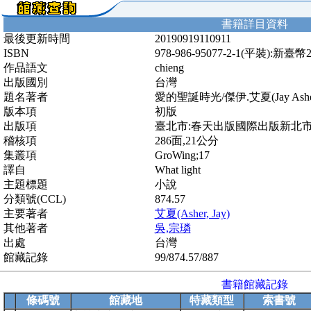
書籍詳目資料
最後更新時間
20190919110911
ISBN
978-986-95077-2-1(平裝):新臺幣
作品語文
chieng
出版國別
台灣
題名著者
愛的聖誕時光/傑伊.艾夏(Jay Ash
版本項
初版
出版項
臺北市:春天出版國際出版新北市:楨
稽核項
286面,21公分
集叢項
GroWing;17
譯自
What light
主題標題
小說
分類號(CCL)
874.57
主要著者
艾夏(Asher, Jay)
其他著者
吳,宗璘
出處
台灣
館藏記錄
99/874.57/887
書籍館藏記錄
條碼號
館藏地
特藏類型
索書號