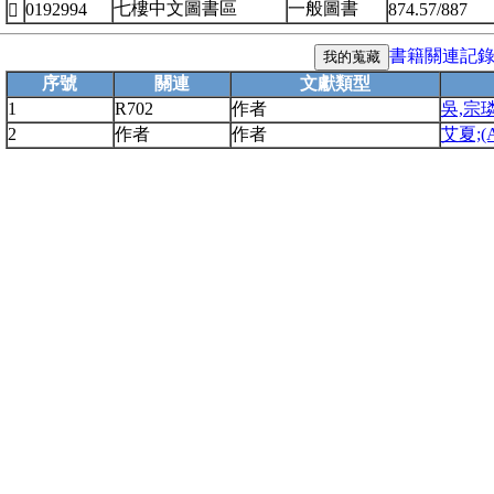
七樓中文圖書區
一般圖書
0192994
874.57/887

書籍關連記
序號
關連
文獻類型
1
R702
作者
吳,宗
2
作者
作者
艾夏;(As