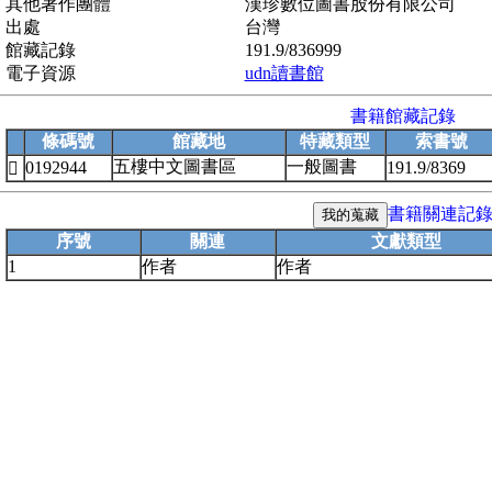
其他著作團體
漢珍數位圖書股份有限公司
出處
台灣
館藏記錄
191.9/836999
電子資源
udn讀書館
書籍館藏記錄
條碼號
館藏地
特藏類型
索書號
五樓中文圖書區
一般圖書
0192944
191.9/8369

書籍關連記
序號
關連
文獻類型
1
作者
作者