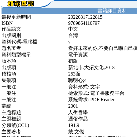
書籍詳目資料
最後更新時間
20220817122815
ISBN
9789864110797
作品語文
中文
出版國別
台灣
資料代碼-電腦檔
v
題名著者
看好未來的你,不要自己嚇自己/
資料類型標示
電子資源
版本項
初版
出版項
新北市:大拓文化,2018
稽核項
253面
集叢項
聰明心;4
一般注
資料形式: 文字
一般注
檢索形式: 電子書服務平台
一般注
系統需求: PDF Reader
叢編
2001
主題標題
人生哲學
主題標題
通俗作品
分類號(CCL)
191.9
主要著者
戴,文傑