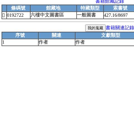
書籍館藏記錄
條碼號
館藏地
特藏類型
索書號
六樓中文圖書區
一般圖書
0192722
427.16/8697

書籍關連記
序號
關連
文獻類型
1
作者
作者