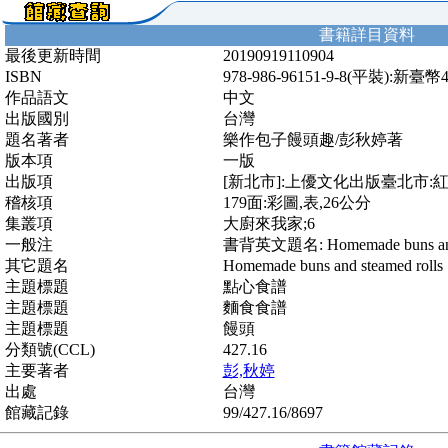
書籍詳目資料
最後更新時間
20190919110904
ISBN
978-986-96151-9-8(平裝):新臺幣
作品語文
中文
出版國別
台灣
題名著者
樂作包子饅頭趣/彭秋婷著
版本項
一版
出版項
[新北市]:上優文化出版臺北市:紅螞
稽核項
179面:彩圖,表,26公分
集叢項
大廚來我家;6
一般注
書背英文題名: Homemade buns and s
其它題名
Homemade buns and steamed rolls
主題標題
點心食譜
主題標題
麵食食譜
主題標題
饅頭
分類號(CCL)
427.16
主要著者
彭,秋婷
出處
台灣
館藏記錄
99/427.16/8697